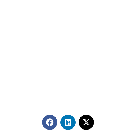
Contáctanos
+56 2 2464 2197
/ contacto@cgce.cl
Dirección
Los Ilanes 86B oficina 201, Las Condes, Santiago
CP: 7550000
Términos y Condiciones
Síguenos en redes sociales