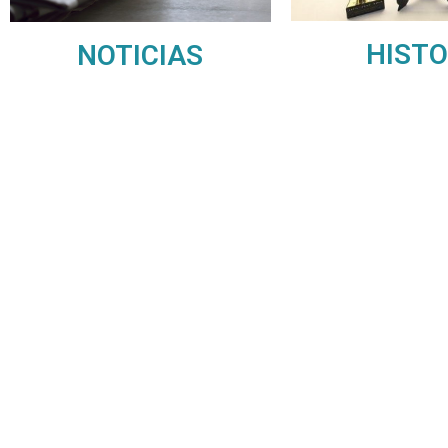
HISTO
NOTICIAS
Contáctanos
+56 2 2464 2197
/ contacto@cgce.cl
Dirección
Los Ilanes 86B oficina 201, Las Condes, Santiago
CP: 7550000
Términos y Condiciones