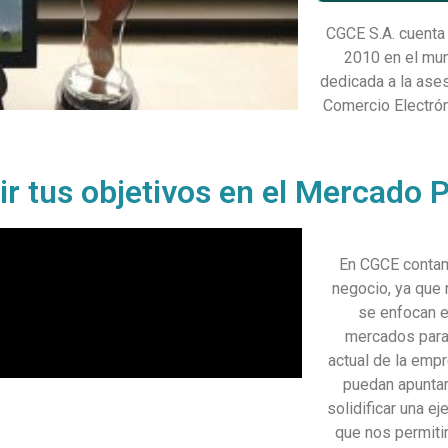
CGCE S.A. cuenta 
2010 en el mun
dedicada a la ases
Comercio Electró
r tus objetivos en el Mercado P
En CGCE contamo
lidad,
negocio, ya que
se enfocan e
mercados para
actual de la empr
puedan apuntar
solidificar una e
que nos permitir