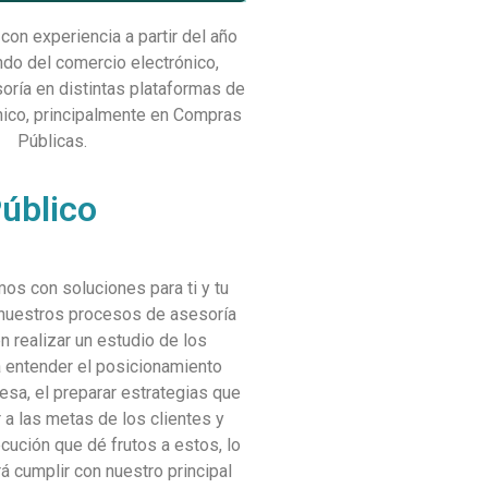
con experiencia a partir del año
do del comercio electrónico,
oría en distintas plataformas de
nico, principalmente en Compras
Públicas.
Equipo de profesionales
úblico
Nuestro equipo de trabajo se compone de
profesionales altamente capacitados para
s con soluciones para ti y tu
responder a tus requerimientos
 nuestros procesos de asesoría
n realizar un estudio de los
 entender el posicionamiento
Conocer al equipo
esa, el preparar estrategias que
 a las metas de los clientes y
jecución que dé frutos a estos, lo
á cumplir con nuestro principal