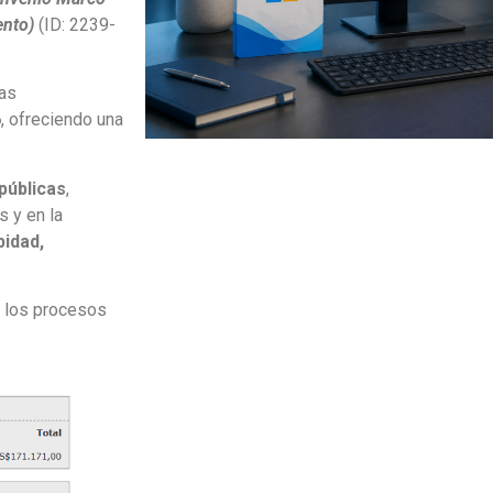
ento)
(ID: 2239-
ías
6
, ofreciendo una
públicas
,
 y en la
bidad,
n los procesos