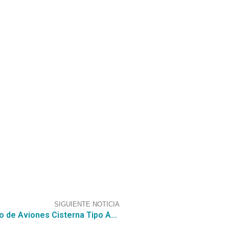
SIGUIENTE NOTICIA
Con CGCE postula a la licitación por Servicio de Aviones Cisterna Tipo AC1 de CONAF