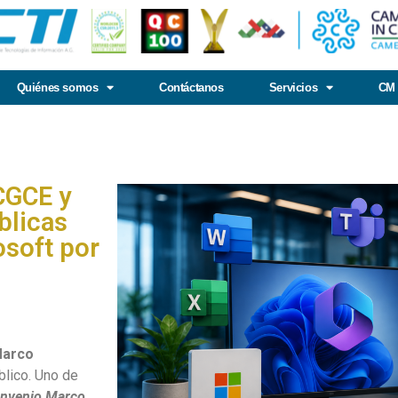
Quiénes somos
Contáctanos
Servicios
CM 
CGCE y
blicas
soft por
Marco
blico. Uno de
nvenio Marco