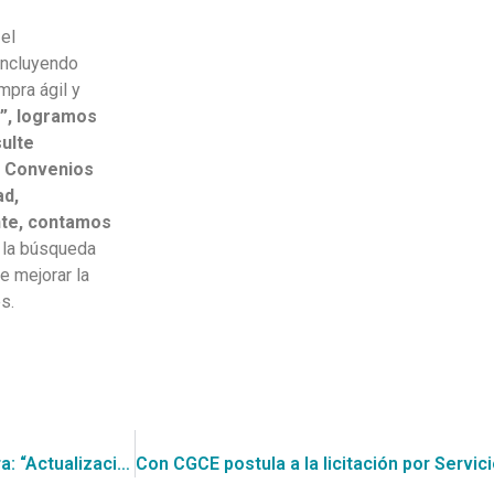
el
incluyendo
mpra ágil y
”, logramos
sulte
en Convenios
ad,
te, contamos
a la búsqueda
e mejorar la
s.
CGCE detectó una Consulta al Mercado (RFI) de ChileValora: “Actualización y Modernización de la Plataforma Core del Sistema Nacional de Certificaciones”