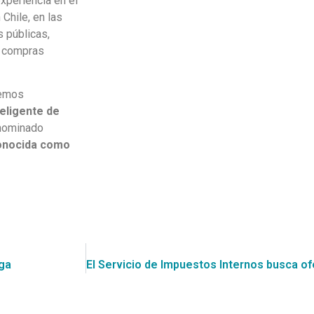
xperiencia en el
Chile, en las
s públicas,
 y compras
hemos
eligente de
enominado
conocida como
iga