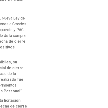
.
, Nueva Ley de
iones a Grandes
upuesto y PAC
ado de la compra
echa de cierre
ositivos
ábiles, su
ial de cierre
 caso de
la
 realizado fue
erimientos
ón Personal
”.
a licitación
 fecha de cierre