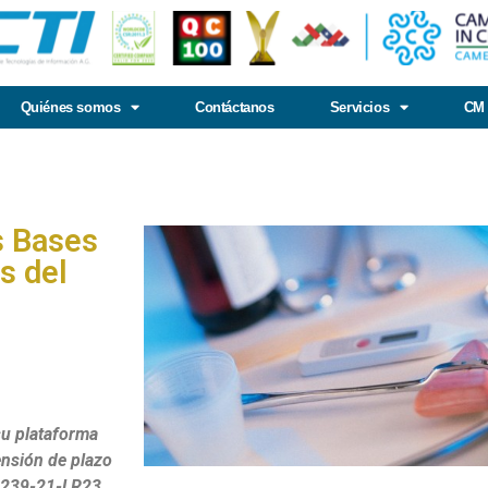
Quiénes somos
Contáctanos
Servicios
CM 
s Bases
s del
su plataforma
tensión de plazo
: 2239-21-LR23.