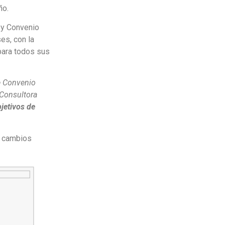
ño.
 y Convenio
es, con la
 para todos sus
te Convenio
 Consultora
jetivos de
s cambios