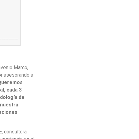
onvenio Marco,
or asesorando a
Queremos
al, cada 3
odología de
 nuestra
taciones
, consultora