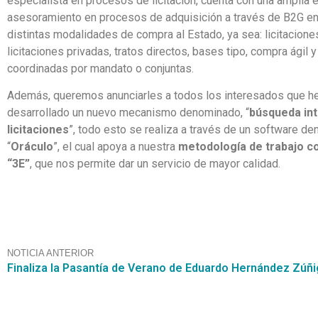
especialista en procesos de licitación, cuenta con una amplia e
asesoramiento en procesos de adquisición a través de B2G en 
distintas modalidades de compra al Estado, ya sea: licitacione
licitaciones privadas, tratos directos, bases tipo, compra ágil
coordinadas por mandato o conjuntas.
Además, queremos anunciarles a todos los interesados que 
desarrollado un nuevo mecanismo denominado, “
búsqueda int
licitaciones
”, todo esto se realiza a través de un software d
“
Oráculo
”, el cual apoya a nuestra
metodología de trabajo 
“3E”
, que nos permite dar un servicio de mayor calidad.
NOTICIA ANTERIOR
Finaliza la Pasantía de Verano de Eduardo Hernández Zúñ