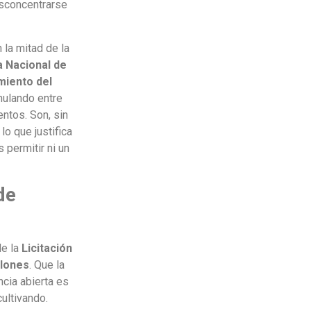
esconcentrarse
 la mitad de la
a Nacional de
miento del
mulando entre
ntos. Son, sin
o que justifica
permitir ni un
de
de la
Licitación
llones
. Que la
ncia abierta es
cultivando.