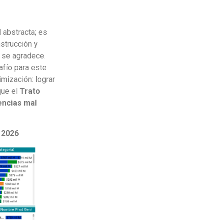
 abstracta; es
strucción y
l se agradece.
afío para este
imización: lograr
que el
Trato
encias mal
 2026