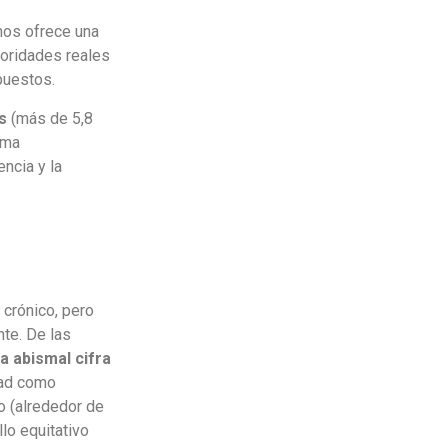
 nos ofrece una
ioridades reales
puestos.
s
(más de 5,8
ima
encia y la
 crónico, pero
te. De las
a abismal cifra
dad como
o (alrededor de
lo equitativo