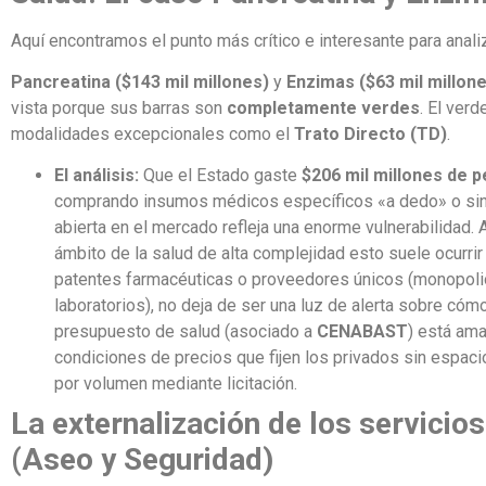
Aquí encontramos el punto más crítico e interesante para anali
Pancreatina ($143 mil millones)
y
Enzimas ($63 mil millon
vista porque sus barras son
completamente verdes
. El ver
modalidades excepcionales como el
Trato Directo (TD)
.
El análisis:
Que el Estado gaste
$206 mil millones de 
comprando insumos médicos específicos «a dedo» o si
abierta en el mercado refleja una enorme vulnerabilidad. 
ámbito de la salud de alta complejidad esto suele ocurrir
patentes farmacéuticas o proveedores únicos (monopol
laboratorios), no deja de ser una luz de alerta sobre cómo
presupuesto de salud (asociado a
CENABAST
) está ama
condiciones de precios que fijen los privados sin espaci
por volumen mediante licitación.
La externalización de los servicio
(Aseo y Seguridad)