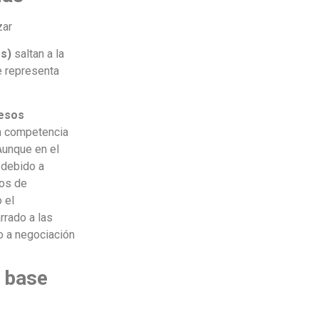
zar
es)
saltan a la
de representa
pesos
n competencia
Aunque en el
 debido a
ios de
 el
rrado a las
o a negociación
s base