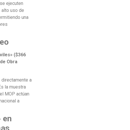
se ejecuten
n alto uso de
ermitiendo una
ores
leo
viles» ($366
 de Obra
 directamente a
Es la muestra
 el MOP actúan
nacional a
» en
mas