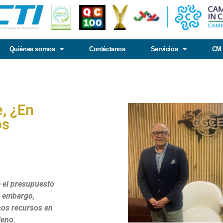
Quiénes somos
Contáctanos
Servicios
CM 
e, ¿En
os
 el presupuesto
in embargo,
sos recursos en
ileno.