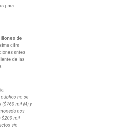
os para
.
illones de
sima cifra
nciones antes
liente de las
s.
ía:
 público no se
s ($760 mil M) y
la moneda nos
e $200 mil
ectos sin