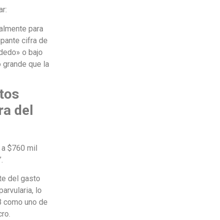
ar:
almente para
pante cifra de
 dedo» o bajo
 grande que la
tos
ra del
 a $760 mil
.
te del gasto
arvularia, lo
B como uno de
ro.