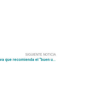
SIGUIENTE NOTICIA
CGCE analiza el impacto de la nueva directiva que recomienda el “buen uso de las garantías en licitaciones” en sus clientes