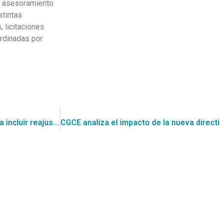
el asesoramiento
stintas
 licitaciones
ordinadas por
CGCE analiza nueva Directiva de Compras, que recomienda incluir reajuste de precios en las Compras.