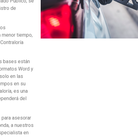
cado Publico, se
istro de
los
n menor tiempo,
Contraloría
tas bases están
formatos Word y
solo en las
iempos en su
loría, es una
ependerá del
 para asesorar
onda, a nuestros
pecialista en