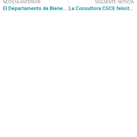
NOTICIA ANTERIOR
SIGUIENTE NOTICIA
El Departamento de Bienestar Social busca oferentes para el Suministro de Ferretería y Arriendo de Maquinaria por un monto de $4.700.000.000
La Consultora CGCE felicita a sus clientes que se adjudicaron el Convenio Marco para la Adquisición de Vehículos y Maquinarias
Contáctanos
+56 2 2464 2197
/ contacto@cgce.cl
Dirección
Los Ilanes 86B oficina 201, Las Condes, Santiago
CP: 7550000
Términos y Condiciones