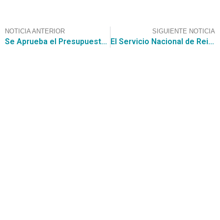
NOTICIA ANTERIOR
SIGUIENTE NOTICIA
Se Aprueba el Presupuesto 2024 con un incremento de 3,5% en comparación al año 2023
El Servicio Nacional de Reinserción Social Juvenil realiza RFI sobre el Servicio de Creación de Cuentas Office 365 y Migración de Usuarios
Contáctanos
+56 2 2464 2197
/ contacto@cgce.cl
Dirección
Los Ilanes 86B oficina 201, Las Condes, Santiago
CP: 7550000
Términos y Condiciones