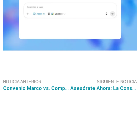
NOTICIA ANTERIOR
SIGUIENTE NOTICIA
Convenio Marco vs. Compra Ágil: Comportamiento de las Compras en Rubros de Aseo
Asesórate Ahora: La Consultora CGCE te invita a conocer la Cotización para el SERVICIO NACIONAL DE ADUANAS denominada “Análisis, Diseño, Construcción y Despliegue Productivo de Sistema de Trazabilidad de Mercancias”, por un valor estimado de UF 6.060
Contáctanos