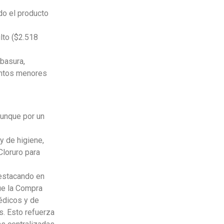
do el producto
lto ($2.518
basura,
ontos menores
aunque por un
 de higiene,
Cloruro para
estacando en
que la Compra
édicos y de
. Esto refuerza