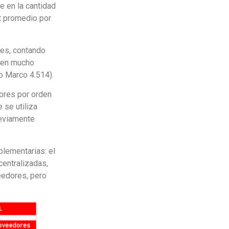
e en la cantidad
t promedio por
res, contando
umen mucho
o Marco 4.514).
ores por orden
 se utiliza
reviamente
lementarias: el
entralizadas,
eedores, pero