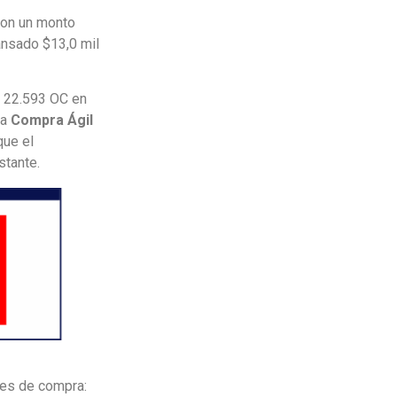
con un monto
ansado $13,0 mil
o 22.593 OC en
la
Compra Ágil
que el
stante.
des de compra: