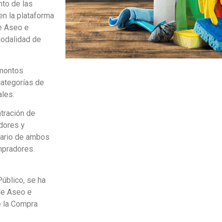
nto de las
en la plataforma
e Aseo e
modalidad de
 montos
categorías de
ales.
ntración de
dores y
tario de ambos
ompradores.
úblico, se ha
de Aseo e
e la Compra