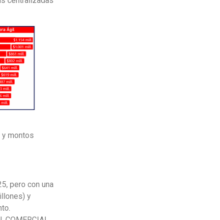
s centralizadas
s y montos
25, pero con una
llones) y
nto.
ÍN, COMERCIAL