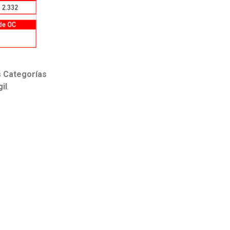
s
Categorías
il
.