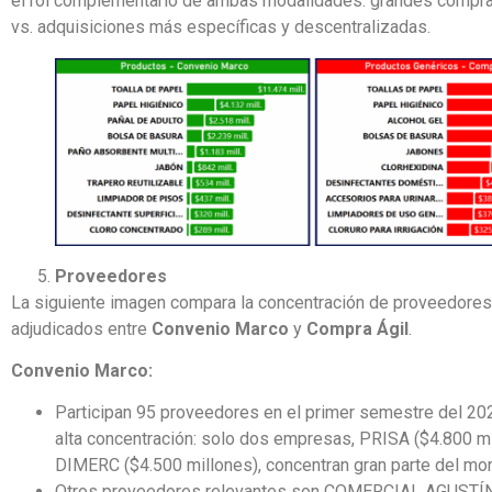
el rol complementario de ambas modalidades: grandes compra
vs. adquisiciones más específicas y descentralizadas.
Proveedores
La siguiente imagen compara la concentración de proveedore
adjudicados entre
Convenio Marco
y
Compra Ágil
.
Convenio Marco:
Participan 95 proveedores en el primer semestre del 20
alta concentración: solo dos empresas, PRISA ($4.800 mi
DIMERC ($4.500 millones), concentran gran parte del mo
Otros proveedores relevantes son COMERCIAL AGUST