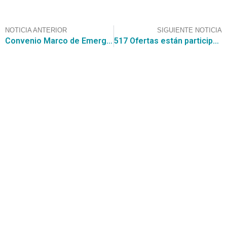
NOTICIA ANTERIOR
SIGUIENTE NOTICIA
Convenio Marco de Emergencia se encuentra habilitado en la tienda electrónica de Convenios Marco.
517 Ofertas están participando del nuevo Convenio Marco de Desarrollo de Software
Contáctanos
+56 2 2464 2197
/ contacto@cgce.cl
Dirección
Los Ilanes 86B oficina 201, Las Condes, Santiago
CP: 7550000
Términos y Condiciones