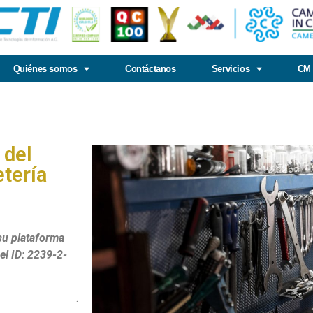
Quiénes somos
Contáctanos
Servicios
CM 
 del
tería
su plataforma
el ID: 2239-2-
.