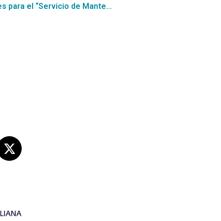
La Municipalidad de Valdivia busca oferentes para el “Servicio de Mantención de Áreas Verdes, Mobiliario Urbano y Mantención de Sumideros de Aguas Lluvia de la Comuna por un monto de $12.306.281.069
s sociales