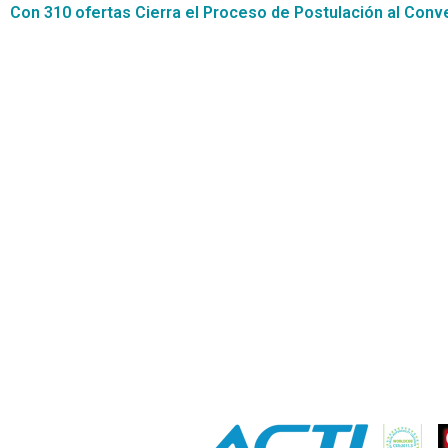
Contáctanos
+56 2 2464 2197
/ contacto@cgce.cl
Dirección
Los Ilanes 86B oficina 201, Las Condes, Santiago
CP: 7550000
Términos y Condiciones