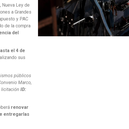
, Nueva Ley de
iones a Grandes
upuesto y PAC
ado de la compra
encia del
asta el 4 de
ealizando sus
nismos públicos
 Convenio Marco,
 licitación
ID:
deberá
renovar
ue entregarlas