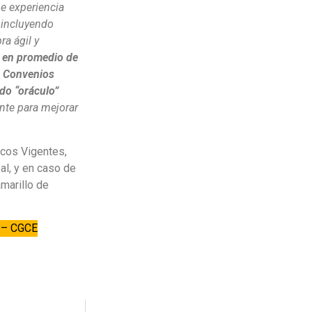
ne experiencia
 incluyendo
ra ágil y
 en promedio de
en Convenios
do “oráculo”
ente para mejorar
rcos Vigentes,
al, y en caso de
amarillo de
s – CGCE