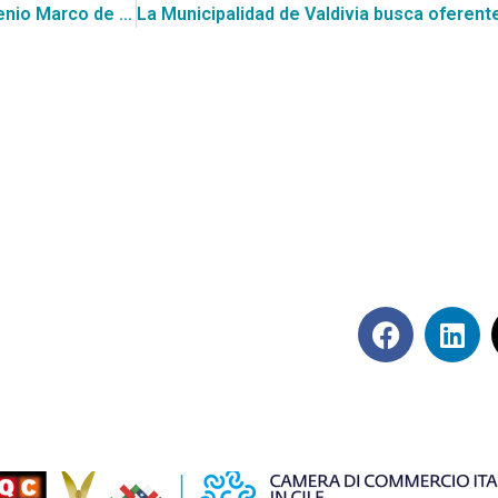
Con 310 ofertas Cierra el Proceso de Postulación al Convenio Marco de Insumos y Dispositivos médicos.
Síguenos en rede