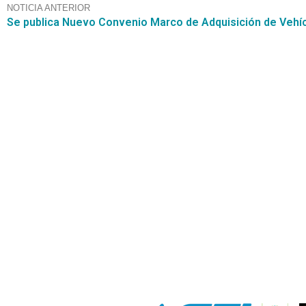
NOTICIA ANTERIOR
Contáctanos
+56 2 2464 2197
/ contacto@cgce.cl
Dirección
Los Ilanes 86B oficina 201, Las Condes, Santiago
CP: 7550000
Términos y Condiciones