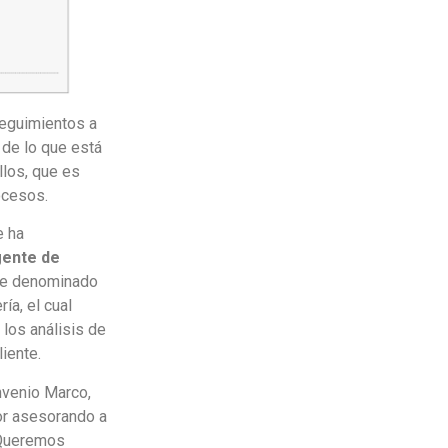
eguimientos a
 de lo que está
llos, que es
ocesos.
e ha
gente de
are denominado
ía, el cual
 los análisis de
iente.
onvenio Marco,
or asesorando a
. Queremos