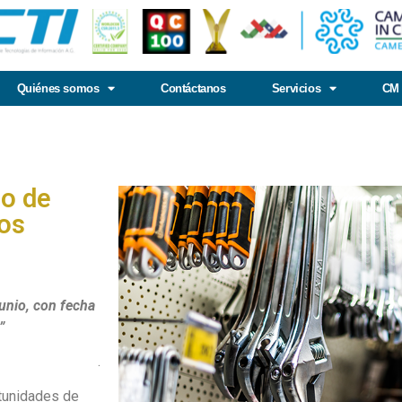
Quiénes somos
Contáctanos
Servicios
CM 
o de
ios
junio, con fecha
”
.
tunidades de