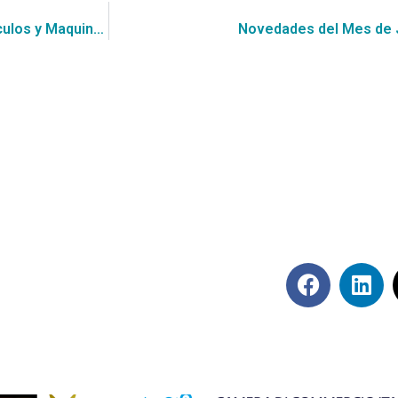
Se publica Nuevo Convenio Marco de Adquisición de Vehículos y Maquinarias
Novedades del Mes de J
Síguenos en rede