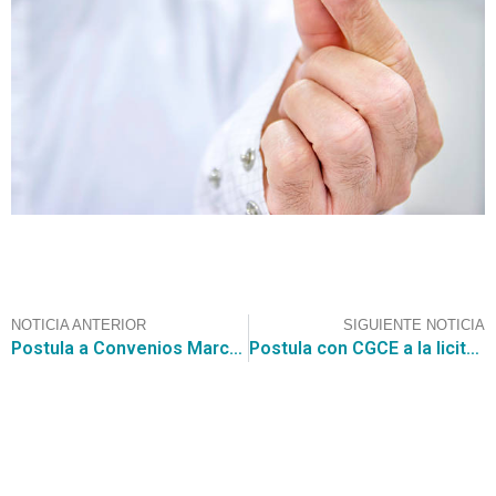
NOTICIA ANTERIOR
SIGUIENTE NOTICIA
Postula a Convenios Marco con CGCE y participa en grandes compras públicas como la adquisición de Licencias Google Workspace por US $800.000
Postula con CGCE a la licitación de la Ilustre Municipalidad de Padre Hurtado para el servicio de reposición Calle San Ignacio por $6.994.322.100