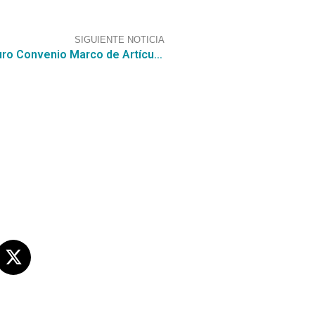
SIGUIENTE NOTICIA
Cierra RFI Numero 3233-2-RF22, para el futuro Convenio Marco de Artículos de Aseo e Higiene.
s sociales