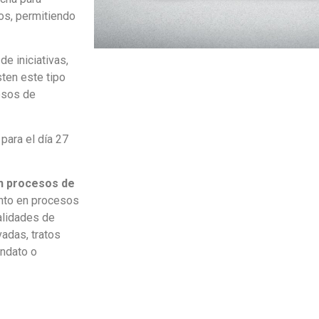
os, permitiendo
e iniciativas,
sten este tipo
cesos de
 para el día 27
en procesos de
ento en procesos
alidades de
vadas, tratos
andato o