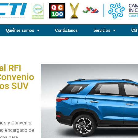
Quiénes somos
Contáctanos
Servicios
CM 
al RFI
Convenio
los SUV
nes y Convenio
smo encargado de
echa para