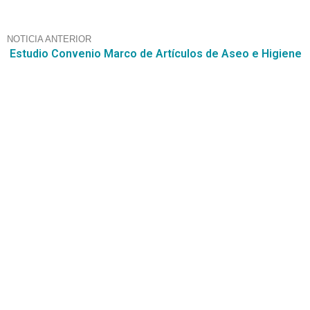
NOTICIA ANTERIOR
Estudio Convenio Marco de Artículos de Aseo e Higiene
Contáctanos
+56 2 2464 2197
/ contacto@cgce.cl
Dirección
Los Ilanes 86B oficina 201, Las Condes, Santiago
CP: 7550000
Términos y Condiciones