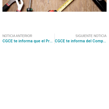
NOTICIA ANTERIOR
SIGUIENTE NOTICIA
CGCE te informa que el Proyecto de ley que Moderniza el Sistema de Compras Públicas avanza al Tribunal Constitucional
CGCE te informa del Comportamiento de los proveedores en el Convenio Marco de Artículos de Aseo e Higiene
Contáctanos
+56 2 2464 2197
/ contacto@cgce.cl
Dirección
Los Ilanes 86B oficina 201, Las Condes, Santiago