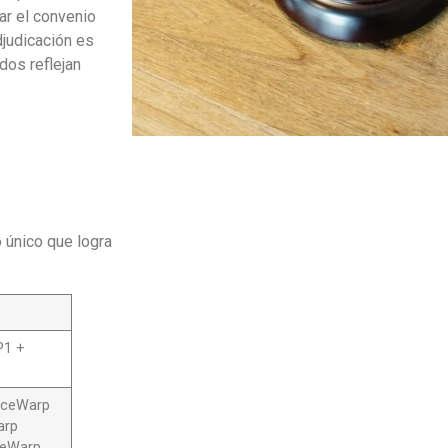
ar el convenio
djudicación es
dos reflejan
o único que logra
P1 +
IceWarp
arp
IceWarp