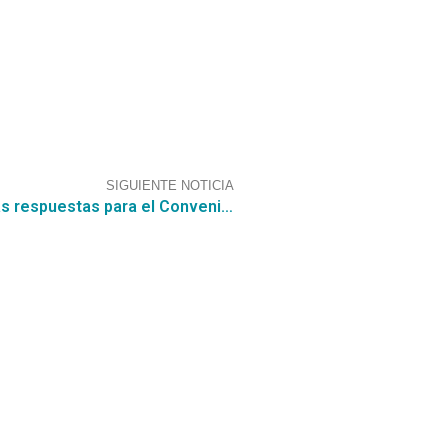
SIGUIENTE NOTICIA
Nuestro equipo de profesionales analiza las respuestas para el Convenio Marco de Seguro Complementario de Salud con Adicional de Vida 2239-6-LR22
s sociales