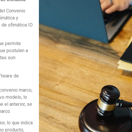
 del Convenio
imática y
 de ofimática ID
ue permite
que postulen a
tas son:
oftware de
convenio marco,
evo modelo, lo
 el anterior, se
marco.
r, lo que indica
mo producto,