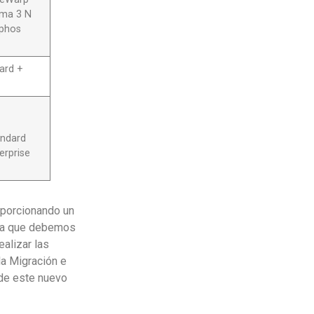
ama 3 N
ophos
ard +
1
andard
rprise
roporcionando un
unta que debemos
ealizar las
la Migración e
d de este nuevo