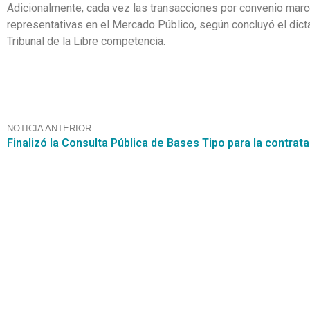
Adicionalmente, cada vez las transacciones por convenio marc
representativas en el Mercado Público, según concluyó el dic
Tribunal de la Libre competencia.
NOTICIA ANTERIOR
Contáctanos
+56 2 2464 2197
/ contacto@cgce.cl
Dirección