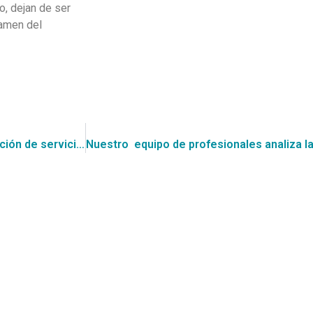
o, dejan de ser
tamen del
Finalizó la Consulta Pública de Bases Tipo para la contratación de servicios de reclutamiento y selección de personas
Síguenos en rede