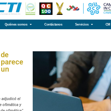
Quiénes somos
Contáctanos
Servicios
CM 
 de
 parece
 un
 adjudicó el
e ofimática y
 de ofimática”