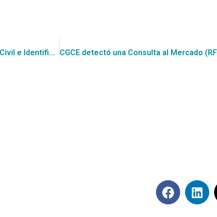
Postula con CGCE a la cotización del Servicio de Registro Civil e Identificación: Servicio de Soporte y Mantención Evolutiva para el Sistema de Registro de Prendas sin Desplazamiento (RPSD), por un valor de UF 20.181
Síguenos en rede