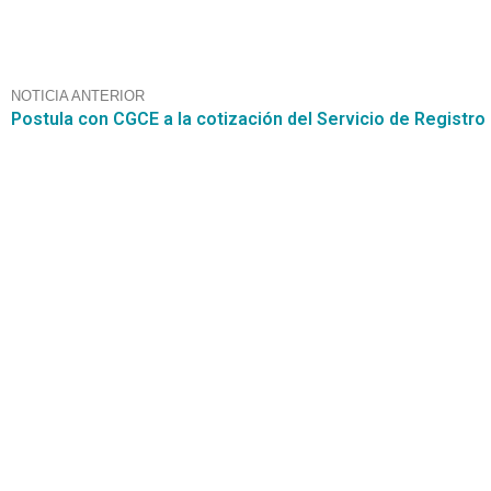
NOTICIA ANTERIOR
Contáctanos
+56 2 2464 2197
/ contacto@cgce.cl
Dirección
Los Ilanes 86B oficina 201, Las Condes, Santiago
CP: 7550000