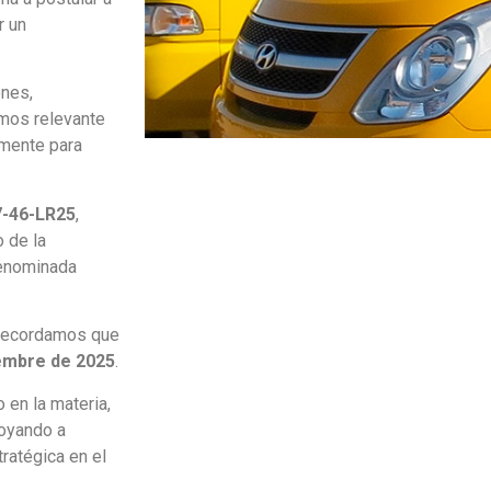
r un
ones,
amos relevante
lmente para
-46-LR25
,
 de la
 denominada
s recordamos que
iembre de 2025
.
 en la materia,
poyando a
ratégica en el