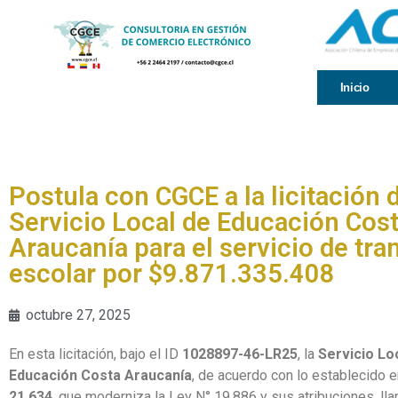
Inicio
Postula con CGCE a la licitación 
Servicio Local de Educación Cos
Araucanía para el servicio de tra
escolar por $9.871.335.408
octubre 27, 2025
En esta licitación, bajo el ID
1028897-46-LR25
, la
Servicio Lo
Educación Costa Araucanía
, de acuerdo con lo establecido e
21.634
, que moderniza la Ley N° 19.886 y sus atribuciones, lla