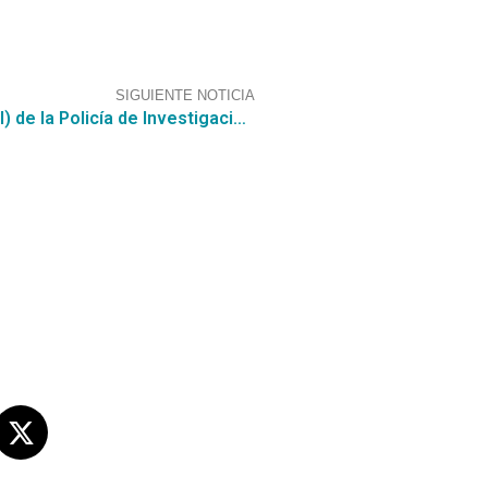
SIGUIENTE NOTICIA
CGCE detectó una Consulta al Mercado (RFI) de la Policía de Investigaciones de Chile: “Servidor de Aplicaciones”
s sociales