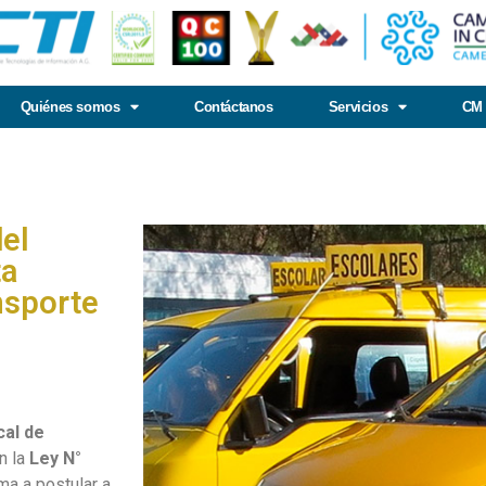
Quiénes somos
Contáctanos
Servicios
CM 
del
ta
nsporte
cal de
n la
Ley N°
ma a postular a