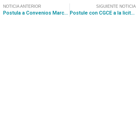
NOTICIA ANTERIOR
SIGUIENTE NOTICIA
Postula a Convenios Marco con CGCE y participa en grandes compras públicas como la adquisición de seguros colectivos de vida por 36.111 UF
Postule con CGCE a la licitación de Auditoría EEFF de la Corporación Municipal de Viña del Mar
Contáctanos
+56 2 2464 2197
/ contacto@cgce.cl
Dirección
Los Ilanes 86B oficina 201, Las Condes, Santiago
CP: 7550000
Términos y Condiciones