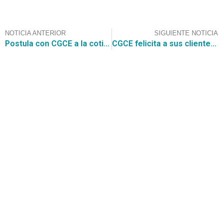
NOTICIA ANTERIOR
SIGUIENTE NOTICIA
Postula con CGCE a la cotización de la Ilustre Municipalidad de Marchigüe: Mantenimiento, asistencia técnica y sostenimiento de plataformas, por un valor de UF 5.794,4
CGCE felicita a sus clientes: 100% de adjudicación en el Convenio Marco para la Adquisición de Transporte Privado de Pasajeros, Arriendo de Vehículos y Arriendo de Maquinaria, gracias a su confianza y trabajo conjunto
Contáctanos
+56 2 2464 2197
/ contacto@cgce.cl
Dirección
Los Ilanes 86B oficina 201, Las Condes, Santiago
CP: 7550000
Términos y Condiciones