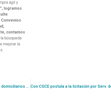
mpra ágil y
”, logramos
sulte
en Convenios
ad,
nte, contamos
a la búsqueda
e mejorar la
s.
Con CGCE postula a la licitación por Recolección Residuos domiciliarios para la I. Municipalidad de Nueva Imperial