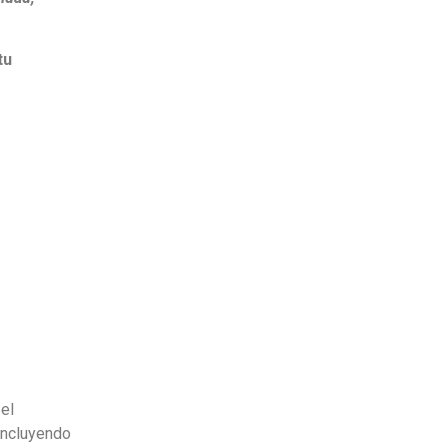
tu
el
incluyendo