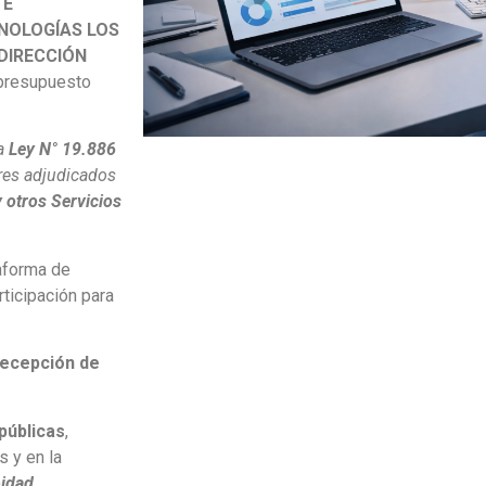
 E
NOLOGÍAS LOS
 DIRECCIÓN
 presupuesto
la
Ley N° 19.886
ores adjudicados
 otros Servicios
taforma de
ticipación para
recepción de
públicas
,
 y en la
idad,