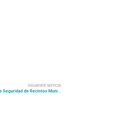
SIGUIENTE NOTICIA
Con CGCE postula a la licitación por Serv. de Seguridad de Recintos Municipales para la I. Municipalidad de Rancagua