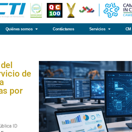
Quiénes somos
Contáctanos
Servicios
CM 
 del
vicio de
a
as por
ública ID