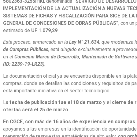
5802363-3255IHKI
, denominada
“
SERVICIO DE DESARROLLO
IMPLEMENTACIÓN DE LA ACTUALIZACIÓN A NUEVAS TEC
SISTEMAS DE FICHAS Y FISCALIZACIÓN PARA SICE DE LA
GENERAL DE CONCESIONES DE OBRAS PÚBLICAS”
, con un
estimado de
UF 1.079,29
.
Este proceso, enmarcado en la
Ley N° 21.634
, que moderniza 
de Compras Públicas
, está dirigido exclusivamente a proveed
en el
Convenio Marco de Desarrollo, Mantención de Software y
(ID: 2239-19-LR23)
.
La documentación oficial ya se encuentra disponible en la pla
compras, donde se detallan las condiciones y requisitos de par
esta importante iniciativa en el sector tecnológico.
La
fecha de publicación fue el 18 de marzo
y el
cierre de 
ofertas será el 25 de marzo
.
En CGCE, con más de 16 años de experiencia en compras 
apoyamos a las empresas en la identificación de oportunidades
preparación de respuestas estratégicas de alto valor,
con prob