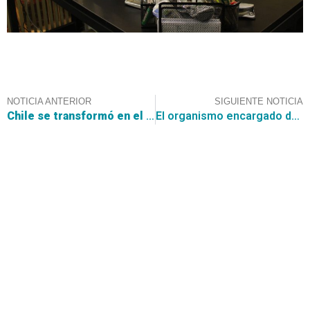
NOTICIA ANTERIOR
SIGUIENTE NOTICIA
Chile se transformó en el primer país de América Latina en contar con requisitos de ética de datos para la adquisición de sistemas automatizados
El organismo encargado de la compra pública anuncia nueva Licitación de Convenio Marco de Mobiliario General
Contáctanos
+56 2 2464 2197
/ contacto@cgce.cl
Dirección
Los Ilanes 86B oficina 201, Las Condes, Santiago