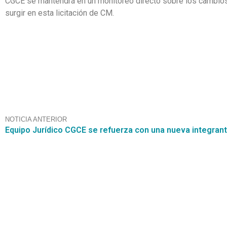
CGCE se mantendrá en un monitoreo directo sobre los cambio
surgir en esta licitación de CM.
NOTICIA ANTERIOR
Equipo Jurídico CGCE se refuerza con una nueva integran
Contáctanos