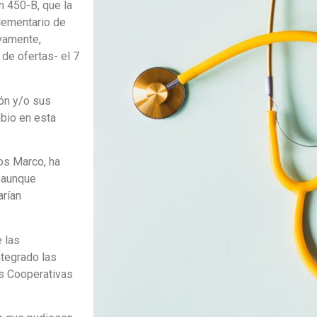
n 450-B, que la
lementario de
vamente,
de ofertas- el 7
ión y/o sus
mbio en esta
os Marco, ha
 aunque
arían
e las
ntegrado las
as Cooperativas