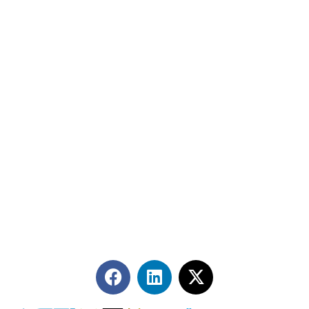
Contáctanos
+56 2 2464 2197
/ contacto@cgce.cl
Dirección
Los Ilanes 86B oficina 201, Las Condes, Santiago
CP: 7550000
Términos y Condiciones
Síguenos en redes sociales