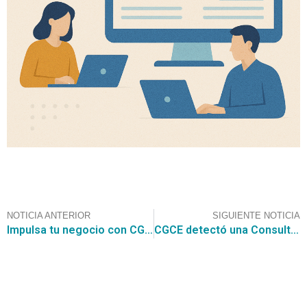
NOTICIA ANTERIOR
SIGUIENTE NOTICIA
Impulsa tu negocio con CGCE: participa en la licitación de $5.306.975.721 para la CENABAST
CGCE detectó una Consulta al Mercado (RFI) de la Tesorería General de la Republica: “Plataforma Digital de Atención TGR”