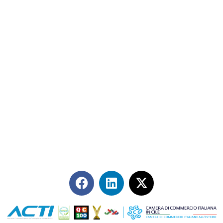
Contáctanos
+56 2 2464 2197
/ contacto@cgce.cl
Dirección
Los Ilanes 86B oficina 201, Las Condes, Santiago
CP: 7550000
Términos y Condiciones
Síguenos en redes sociales