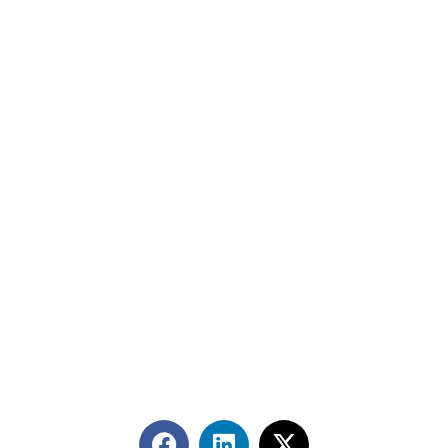
Contáctanos
+56 2 2464 2197
/ contacto@cgce.cl
Dirección
Los Ilanes 86B oficina 201, Las Condes, Santiago
CP: 7550000
Términos y Condiciones
Síguenos en redes sociales