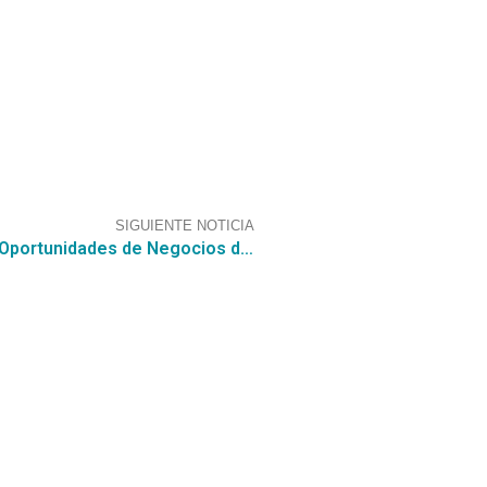
SIGUIENTE NOTICIA
Contrata nuestro Servicio de Búsqueda de Oportunidades de Negocios de CGCE, el cual encontró esta Consulta al Mercado (RFI) para “TIC. Software como Servicio SaaS Sistema Gestión Documental”