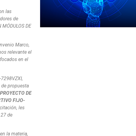
on las
edores de
N MÓDULOS DE
onvenio Marco,
os relevante el
nfocados en el
-7298VZXI
,
o de propuesta
PROYECTO DE
TIVO FIJO-
citación, les
 27 de
en la materia,