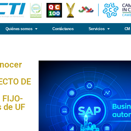
Quiénes somos
Contáctanos
Servicios
CM 
onocer
YECTO DE
FIJO-
s de UF