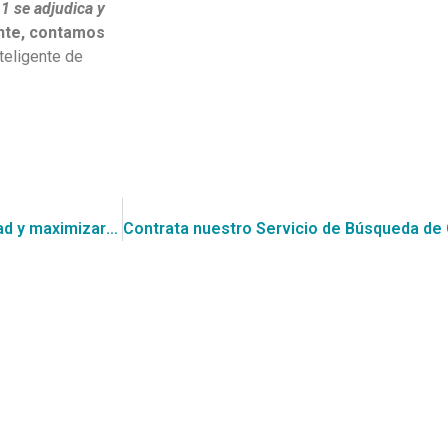
1 se adjudica y
nte, contamos
teligente de
La Consultora CGCE te invita a aprovechar esta oportunidad y maximizar tu éxito. Contrata nuestro Servicio de Asesoría para participar en la Licitación de “Purita – pro2 mod 1 varias zonas bol 1 kg”, estimada en $19.132.791.250