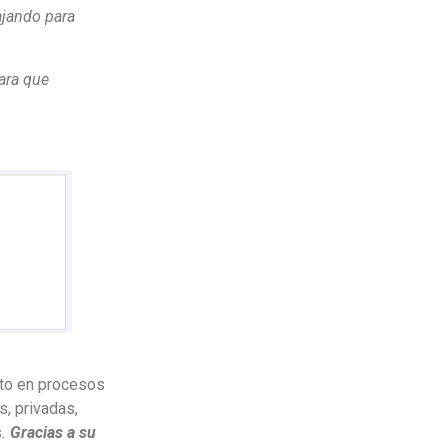
ajando para
para que
nto en procesos
s, privadas,
s
.
Gracias a su