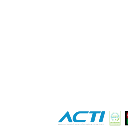
Contáctanos
+56 2 2464 2197
/ contacto@cgce.cl
Dirección
Los Ilanes 86B oficina 201, Las Condes, Santiago
CP: 7550000
Términos y Condiciones