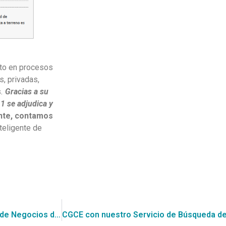
nto en procesos
s, privadas,
s
.
Gracias a su
1 se adjudica y
nte, contamos
teligente de
Contrata nuestro Servicio de Búsqueda de Oportunidades de Negocios de CGCE, el cual encontró esta Consulta al Mercado (RFI) para “Reparación de calzada en mal estado, comuna Quinta Normal”