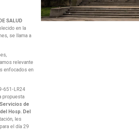
 DE SALUD
lecido en la
nes, se llama a
nes,
ramos relevante
es enfocados en
489-651-LR24
la propuesta
Servicios de
del Hosp. Del
tación, les
para el día 29