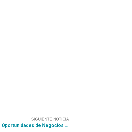
SIGUIENTE NOTICIA
CGCE con nuestro Servicio de Búsqueda de Oportunidades de Negocios quien detecto una “Gran Compra de ADQUISICION DE VEHICULOS COLOR FABRICA CON CARGO AL FONDO ROTATIVO DE ABASTECIMIENTO FORA» Monto estimado para la gran compra $129.749.151