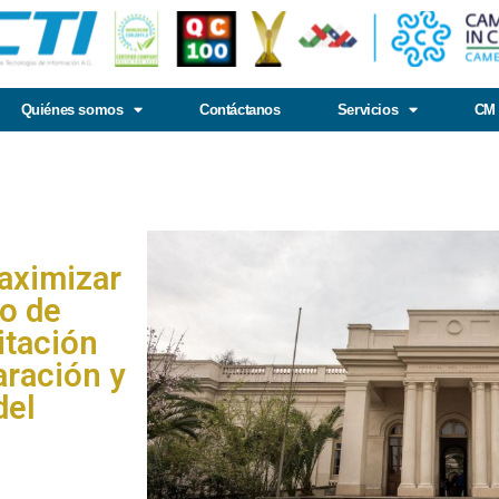
Quiénes somos
Contáctanos
Servicios
CM 
aximizar
io de
itación
aración y
del