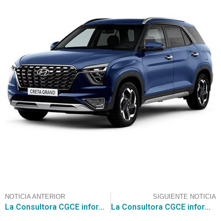
NOTICIA ANTERIOR
SIGUIENTE NOTICIA
La Consultora CGCE informa sobre la licitación publicada por SERVICIO SALUD METROPOLITANO OCCIDENTE, para la “CONTRATACIÓN DE CONSULTORÍA PROFESIONAL EN LABORES DE DISEÑO DE ARQUITECTURA E INGENIERÍA CONCURRENTE DEL PROYECTO DENOMINADO REPOSICIÓN PABELLONES Y UPC DEL INSTITUTO TRAUMATOLÓGICO”, valor de la licitación es igual o superior a 5.000 UTM
La Consultora CGCE informa sobre la licitación “ANÁLISIS DE LA CUENCA BIOBÍO PARA LA FORMULACIÓN DEL PLAN ESTRATÉGICO DE RECURSOS HÍDRICOS” el valor estimado es de $345.724.339