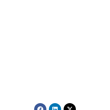
Contáctanos
+56 2 2464 2197
/ contacto@cgce.cl
Dirección
Los Ilanes 86B oficina 201, Las Condes, Santiago
CP: 7550000
Términos y Condiciones
Síguenos en redes sociales