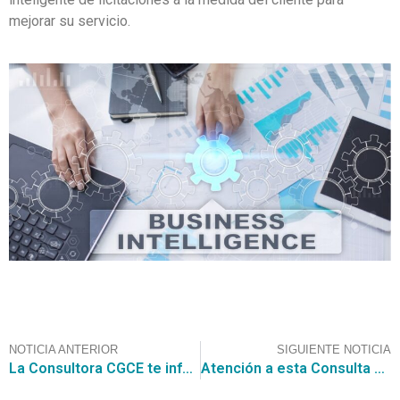
mejorar su servicio.
NOTICIA ANTERIOR
SIGUIENTE NOTICIA
La Consultora CGCE te informa sobre la Gran Compra de “ADQUISICION DE 3 MINIBUSES PARA LA SECCION DE INVESTIGACION POLICIAL Y APOYO LOGISTICO”
Atención a esta Consulta al Mercado (RFI) para “ADQUISICIÓN EQUIPO RASTREADOR DE TRAZAS DE DROGAS ILÍCITAS”, encontrada por el Servicio de Búsqueda de Oportunidades de Negocios de CGCE