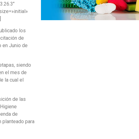
3.26.3″
ize=»initial»
]
ublicado los
citación de
o en Junio de
etapas, siendo
 en el mes de
 la cual el
ición de las
 Higiene
ienda de
n planteado para