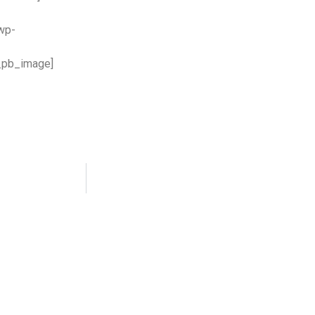
/wp-
t_pb_image]