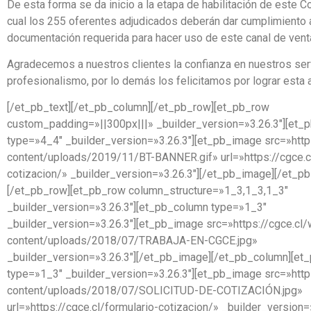
De esta forma se da inicio a la etapa de habilitación de este C
cual los 255 oferentes adjudicados deberán dar cumplimiento a
documentación requerida para hacer uso de este canal de vent
Agradecemos a nuestros clientes la confianza en nuestros ser
profesionalismo, por lo demás los felicitamos por lograr esta 
[/et_pb_text][/et_pb_column][/et_pb_row][et_pb_row
custom_padding=»||300px|||» _builder_version=»3.26.3″][et_
type=»4_4″ _builder_version=»3.26.3″][et_pb_image src=»http
content/uploads/2019/11/BT-BANNER.gif» url=»https://cgce.cl
cotizacion/» _builder_version=»3.26.3″][/et_pb_image][/et_p
[/et_pb_row][et_pb_row column_structure=»1_3,1_3,1_3″
_builder_version=»3.26.3″][et_pb_column type=»1_3″
_builder_version=»3.26.3″][et_pb_image src=»https://cgce.cl
content/uploads/2018/07/TRABAJA-EN-CGCE.jpg»
_builder_version=»3.26.3″][/et_pb_image][/et_pb_column][et
type=»1_3″ _builder_version=»3.26.3″][et_pb_image src=»http
content/uploads/2018/07/SOLICITUD-DE-COTIZACIÓN.jpg»
url=»https://cgce.cl/formulario-cotizacion/» _builder_version=