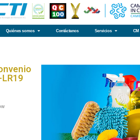
Quiénes somos
Contáctanos
Servicios
CM 
Convenio
5-LR19
row