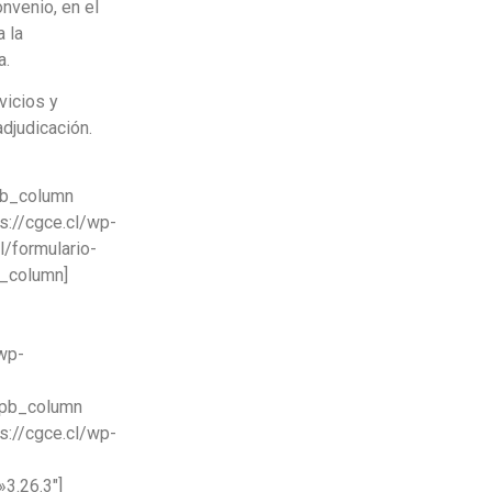
onvenio, en el
 la
a.
vicios y
adjudicación.
pb_column
s://cgce.cl/wp-
/formulario-
b_column]
/wp-
_pb_column
s://cgce.cl/wp-
»3.26.3″]