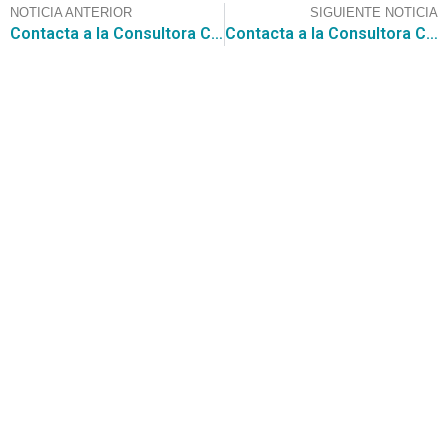
NOTICIA ANTERIOR
SIGUIENTE NOTICIA
Contacta a la Consultora CGCE para participar en la licitación para el “Servicio de gestión de bloqueo y telefonía pública” por $ 51.120.720.001. de la Dirección General de Gendarmería de Chile.
Contacta a la Consultora CGCE para participar en la licitación del Servicio de Salud Ñuble que requiere la Adquisición Equipos de Apoyo Diagnóstico Quirúrgico $ 999.952.000.-
Contáctanos
+56 2 2464 2197
/ contacto@cgce.cl
Dirección
Los Ilanes 86B oficina 201, Las Condes, Santiago
CP: 7550000
Términos y Condiciones