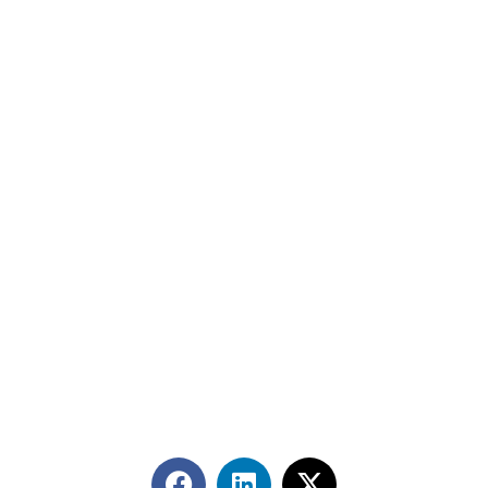
Contáctanos
+56 2 2464 2197
/ contacto@cgce.cl
Dirección
Los Ilanes 86B oficina 201, Las Condes, Santiago
CP: 7550000
Términos y Condiciones
Síguenos en redes sociales