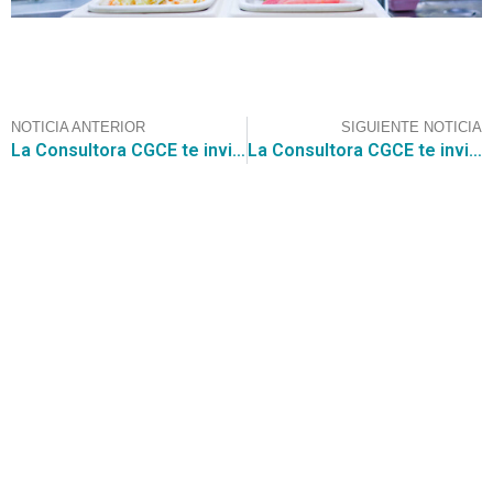
NOTICIA ANTERIOR
SIGUIENTE NOTICIA
La Consultora CGCE te invita a aprovechar esta oportunidad y maximizar tu éxito. Participa en la licitación Servicio de aseo para edificios institucionales, con un valor estimado de $2.570.000.000.-
La Consultora CGCE te invita a aprovechar esta oportunidad y maximizar tu éxito. Asesórate para participar en la licitación para la adquisición de productos farmacéuticos, cosméticos, vacunas, insumos, dispositivos y alimentos de uso médico, con un valor estimado de $9.049.794.062
Contáctanos
+56 2 2464 2197
/ contacto@cgce.cl
Dirección
Los Ilanes 86B oficina 201, Las Condes, Santiago