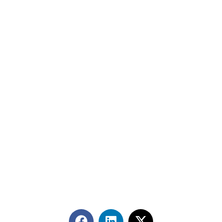
Contáctanos
+56 2 2464 2197
/ contacto@cgce.cl
Dirección
Los Ilanes 86B oficina 201, Las Condes, Santiago
CP: 7550000
Términos y Condiciones
Síguenos en redes sociales