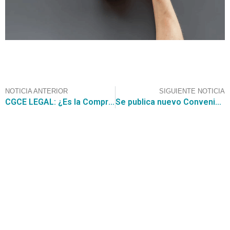
NOTICIA ANTERIOR
SIGUIENTE NOTICIA
CGCE LEGAL: ¿Es la Compra Ágil un Trato Directo?
Se publica nuevo Convenio Marco Mobiliario General ID: 2239-4-LR25, Asesórate con CGCE
Contáctanos
+56 2 2464 2197
/ contacto@cgce.cl
Dirección