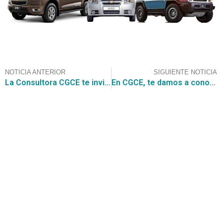
NOTICIA ANTERIOR
SIGUIENTE NOTICIA
La Consultora CGCE te invita a participar en la licitación de Obras complementarias en puntos de parada comuna de Renca, valorada en $656.685.368
En CGCE, te damos a conocer la siguiente Grandes Compras, tal como la recientemente encontrada de ADQUISICION DE LICENCIA GOOGLE WORKSPACE ENTERPRISE STANDARD GAMA 3E, con un monto estimado de US$532.287
Contáctanos
+56 2 2464 2197
/ contacto@cgce.cl
Dirección
Los Ilanes 86B oficina 201, Las Condes, Santiago