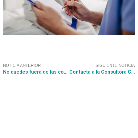
NOTICIA ANTERIOR
SIGUIENTE NOTICIA
No quedes fuera de las cotizaciones de convenio marco postula con la Consultora CGCE y podrás participar de la Cotización que la SUBSECRETARIA DE PREVENCION DEL DELITO esta realizando con el nombre de “Mantención de Plataforma Informática EDT – Programa Lazos.”, por un valor estimado de UF 1.525,00
Contacta a la Consultora CGCE para participar en la licitación para la “REPOSICION ESTADIO VIEJO DE CARAHUE” que contempla un presupuesto de $ 2.464.677.000
Contáctanos
+56 2 2464 2197
/ contacto@cgce.cl