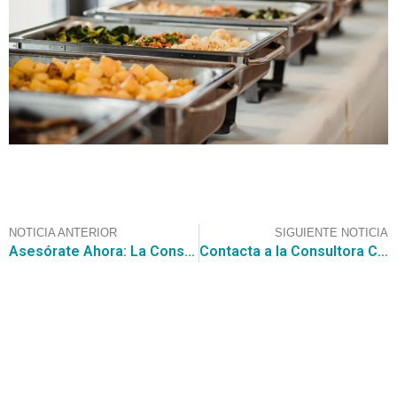
NOTICIA ANTERIOR
SIGUIENTE NOTICIA
Asesórate Ahora: La Consultora CGCE te invita a conocer la Cotización para la I. MUNICIPALIDAD DE CALAMA para los “Servicios de gestión interna para la Ilustre Municipalidad de Calama” por un valor estimado de UF 3.500.-
Contacta a la Consultora CGCE para participar en la licitación para la “Concesión Mantención Áreas Verdes” por $ 2.520.000.000 de la Municipalidad de Puente Alto.
Contáctanos