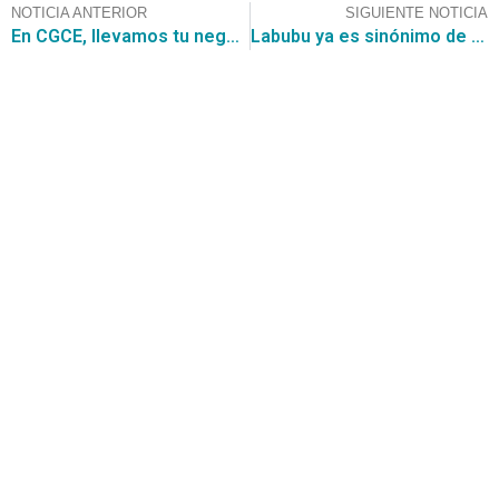
NOTICIA ANTERIOR
SIGUIENTE NOTICIA
En CGCE, llevamos tu negocio al siguiente nivel postula con nosotros a los Convenios Marco y podrás participar de las Grandes Compras, tales como la recientemente encontrada para la “ADQUISICION DE 320 LICENCIAS OFFICE” para la I. MUNICIPALIDAD DE LA FLORIDA, por USD 68.528,77.-
Labubu ya es sinónimo de monería y tendencia: claves del éxito viral de estos monstruitos peludos
Contáctanos
+56 2 2464 2197
/ contacto@cgce.cl
Dirección
Los Ilanes 86B oficina 201, Las Condes, Santiago
CP: 7550000
Términos y Condiciones