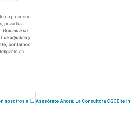
nto en procesos
s, privadas,
s
.
Gracias a su
1 se adjudica y
nte, contamos
teligente de
En CGCE, llevamos tu negocio al siguiente nivel postula con nosotros a los Convenios Marco y podrás participar de las Grandes Compras, tales como la recientemente encontrada para la “Adquisición Licencia Google Workspace Plus” para la Universidad de Santiago de Chile, con un presupuesto de U$ 328.440,00.-