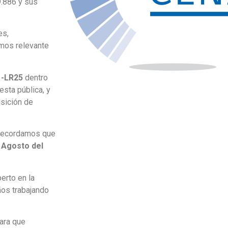
9.886 y sus
es,
amos relevante
01-LR25
dentro
esta pública, y
isición de
s recordamos que
 Agosto del
erto en la
ños trabajando
para que