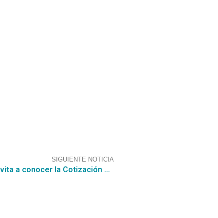
SIGUIENTE NOTICIA
Asesórate Ahora: La Consultora CGCE te invita a conocer la Cotización para la JUNTA NACIONAL DE JARDINES INFANTILES denominada “PROYECTO IMPLEMENTACIÓN SISTEMA ASESORÍA EDUCATIVA – ESCRITORIO DIGITAL”, por un valor estimado de UF 2.615,00.-