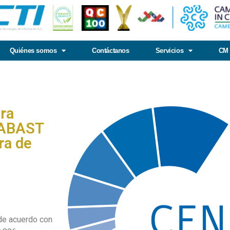
Quiénes somos
Contáctanos
Servicios
CM 
ra
ENABAST
ra de
e acuerdo con