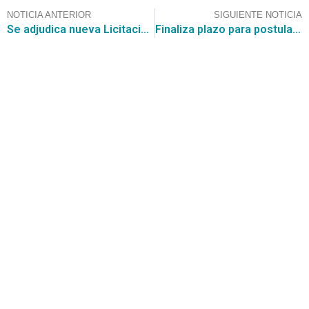
NOTICIA ANTERIOR
SIGUIENTE NOTICIA
Se adjudica nueva Licitación Convenio Marco de Emergencias y Prevención para la Protección Civil
Finaliza plazo para postular a la licitación de convenio marco de insumos y dispositivos médicos
Contáctanos
+56 2 2464 2197
/ contacto@cgce.cl
Dirección
Los Ilanes 86B oficina 201, Las Condes, Santiago
CP: 7550000
Términos y Condiciones