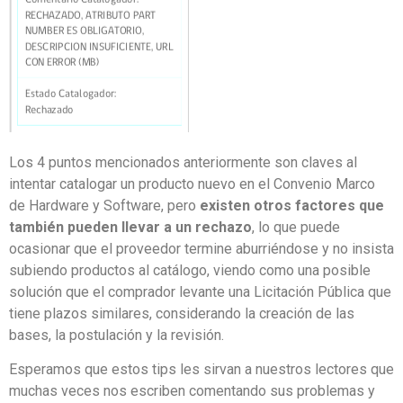
Los
4
puntos mencionados anteriormente son clave
s
al
intentar catalogar un producto
nuevo en el Convenio M
arco
de Hardware y Software, pero
existen otros factores que
también pueden llevar a un rechazo
,
lo que puede
ocasionar que el proveedor termine aburriéndose y no insista
subiendo productos al
catálogo
,
viendo
como
una posible
sol
ución
que el comprador levante una Licitación P
ú
blica que
tiene plazos similares
,
considerando la creación de las
bases, la postulación y la revisión.
Espera
mos
que estos
tips
les sirva
n
a nuestros lectores que
muchas veces nos escriben
comentando sus problemas y