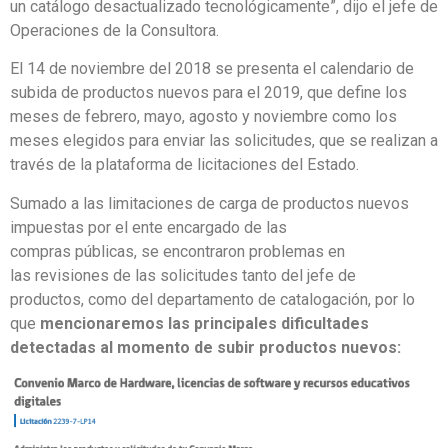
un
catálogo
desactualizado
tecnológicamente”
, d
ijo el jefe d
e
Operaciones de la C
onsultora.
El 14 de n
oviembre del 2018 se presenta el calendario de
subida de productos nuevos para e
l 2019
,
que define los
meses de febrero, mayo, agosto y n
oviembre
como los
meses elegidos para enviar las solicitudes
, que se realizan a
través de la plataforma de licitaciones del Estado.
Sumado a las limitaciones de carga de productos nuevos
impuestas por el ente encargado de las
compras
públicas,
se
encontra
ron
problemas
en
las
revisiones
de las solicitudes
tanto del jefe de
productos
,
como del departamento de catalogación
,
por lo
que
mencionaremos las principales dificultades
detectadas
al momento de subir productos nuevos
: