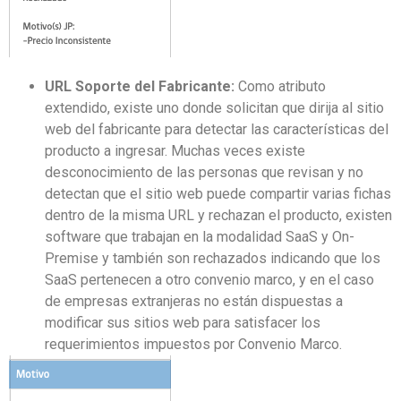
URL S
oporte del Fabricante
:
Como atributo
extendido
,
existe uno d
onde solicitan que dirija
al sitio
web del fabricante para detectar las características del
producto a ingresar
.
M
uchas veces existe
desconocimiento de las personas que revisan y no
detectan que el sitio web puede compartir varias fichas
dentro de la misma URL y rechazan el producto, existen
software q
ue trabajan en la modalidad SaaS
y On-
P
remise
y también son r
echazados indicando que los
SaaS
pe
rtenecen a otro convenio marco, y en el caso
de
empresas extranjeras no están dispuestas a
modificar sus sitios web para satisfacer los
requerimientos
impuestos por C
onvenio
M
arco.