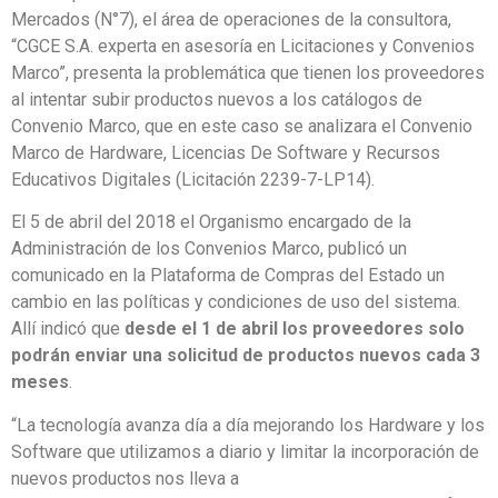
M
ercados
(
N°7),
el área de
operaciones de la consultora
,
“
CGCE S.A.
experta en asesoría en Licitaciones y Convenios
Marco”,
presenta la
problemática que tienen los prov
eedores
al intentar subir
productos
nuevos
a los
catálogos
de
Convenio M
arco
,
que en este
c
aso se analizara
el Convenio
M
arco de
H
ardware, Licencias De Software y
Recursos
Educativos Digitales (
Licitación
2239-7-LP14)
.
El 5 de abril del 2018
el Organismo encargado de la
Administración de los Convenios Marco, public
ó
un
comunicado
en la Plataforma de Compras del Estado
un
cambio en las políticas y condiciones de uso del sistema
.
Allí
indic
ó
que
desde el 1 de a
bril los proveedores solo
podrán enviar una solicitud de productos nuevos cada 3
meses
.
“
L
a tecnología avanza
día
a
día
mejorando los Hardware y los
Software que utilizamos a diario y limitar la incorporación de
nuevos productos nos lleva a