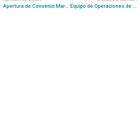
Apertura de Convenio Marco de gas licuado de petróleo y gas natural ID 2239-3-LR19
Equipo de Operaciones de CGCE consagra ambiciosas metas en Licitaciones y Convenios Marco
Contáctanos
+56 2 2464 2197
/ contacto@cgce.cl
Dirección
Los Ilanes 86B oficina 201, Las Condes, Santiago
CP: 7550000
Términos y Condiciones
Síguenos en redes sociales