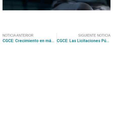
NOTICIA ANTERIOR
SIGUIENTE NOTICIA
CGCE: Crecimiento en más de un 90% en la utilización de la Compra Ágil comparando enero 2024 y enero 2025
CGCE: Las Licitaciones Públicas, fueron el principal procedimiento de compra en Chile durante el año 2024 con un 69,2%, será que los otros procedimientos de compra no los representan o no son tan útiles
Contáctanos
+56 2 2464 2197
/ contacto@cgce.cl
Dirección
Los Ilanes 86B oficina 201, Las Condes, Santiago