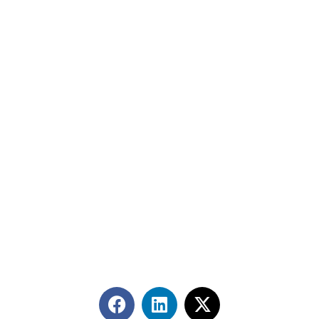
Contáctanos
+56 2 2464 2197
/ contacto@cgce.cl
Dirección
Los Ilanes 86B oficina 201, Las Condes, Santiago
CP: 7550000
Términos y Condiciones
Síguenos en redes sociales