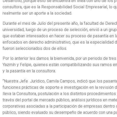
Desarrollo, porque esto se encuentra en línea con uno de los pi
consultora, que es la Responsabilidad Social Empresarial, lo 
realmente ser un aporte a la sociedad.
Durante el mes de Julio del presente año, la facultad de Derec
universidad, luego de un proceso de selección, envió a un gru
que estaban interesados en hacer su proceso de pasantía en la
enfocados en derecho administrativo, que es la especialidad d
fueron seleccionados dos de ellos.
Por lo anterior les damos la bienvenida, por un periodo de tre
Yazmín y Felipe, quienes están compatibilizando sus ramos en
y la pasantía en la consultora.
“Nuestra Jefe Jurídico, Camila Campos, indicó que los pasante
funciones prácticas de soporte e investigación en la revisión
lleva la Consultora, postulación a los distintos procedimiento
través del portal de mercado público, análisis jurídicos en mat
corporativas asociadas a la participación de empresas dentro
público, siendo evaluado su desempeño de acuerdo con una pa