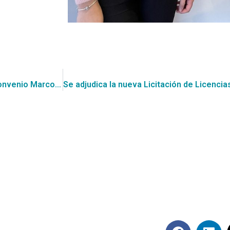
Se publican respuestas y modificación de bases para el Convenio Marco de Artículos de Aseo e Higiene, ID 2239-9-LR22
Síguenos en rede