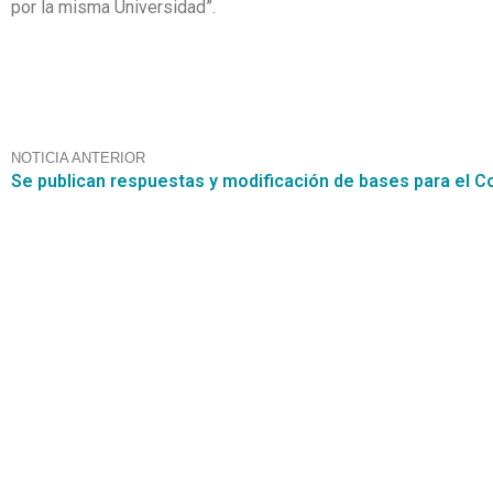
por la misma Universidad”.
NOTICIA ANTERIOR
Contáctanos
+56 2 2464 2197
/ contacto@cgce.cl
Dirección
Los Ilanes 86B oficina 201, Las Condes, Santiago