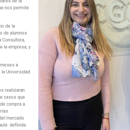
lares de la
que nos permite
ho de la
po de alumnos
 Consultora,
e la empresa, y
s meses a
 la Universidad
s realizaran
 de casos que
s de compra a
erias
 del mercado
uta definida