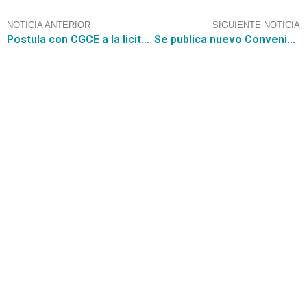
NOTICIA ANTERIOR
SIGUIENTE NOTICIA
Postula con CGCE a la licitación de la Ilustre Municipalidad de Las Condes para el Servicio de Arriendo de Vehículos por $5.100.000.000
Se publica nuevo Convenio Marco de Compra de Vehículos y Maquinaria ID: 2239-6-LR25, Asesórate con CGCE
Contáctanos
+56 2 2464 2197
/ contacto@cgce.cl
Dirección
Los Ilanes 86B oficina 201, Las Condes, Santiago
CP: 7550000
Términos y Condiciones