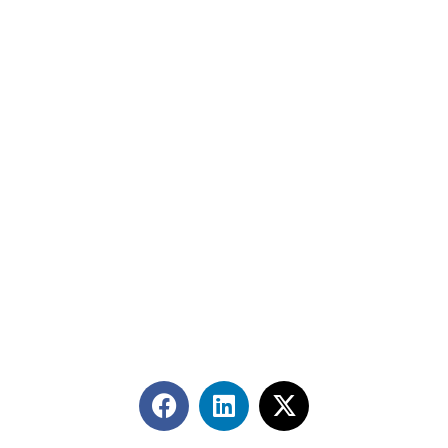
Contáctanos
+56 2 2464 2197
/ contacto@cgce.cl
Dirección
Los Ilanes 86B oficina 201, Las Condes, Santiago
CP: 7550000
Términos y Condiciones
Síguenos en redes sociales