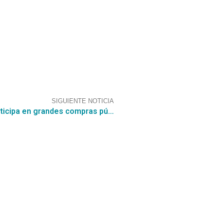
SIGUIENTE NOTICIA
Postula a Convenios Marco con CGCE y participa en grandes compras públicas como Adquisición de Insumos asociadas a bajadas extensores y jeringas con equipamiento en comodato por $1.740.000.000