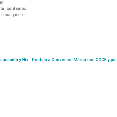
ad,
te, contamos
a la búsqueda
Con CGCE postula a la licitación por Servicio de Guardias Educación y Nivel Central de Corporación Municipal de Educación, Salud y Atención de Menores de Puente Alto