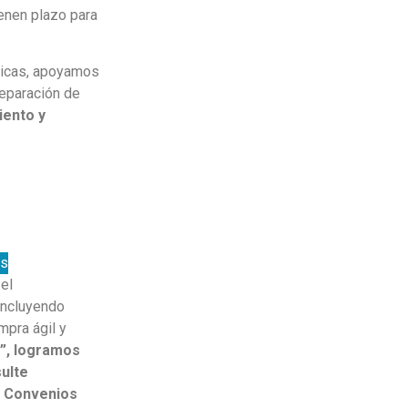
enen plazo para
licas, apoyamos
reparación de
iento y
es
el
incluyendo
mpra ágil y
”, logramos
sulte
en Convenios