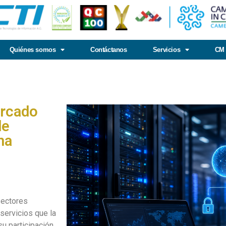
Quiénes somos
Contáctanos
Servicios
CM 
ercado
de
ma
ectores
servicios que la
su participación