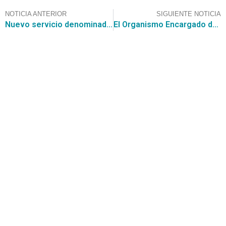
NOTICIA ANTERIOR
SIGUIENTE NOTICIA
Nuevo servicio denominado “Búsqueda Inteligente de Licitaciones” que presenta CGCE
El Organismo Encargado de las Compras Públicas se reúne con Gremios y Sociedad Civil para entablar conversaciones acerca del nuevo Convenio Marco de Insumos Médicos
Contáctanos
+56 2 2464 2197
/ contacto@cgce.cl
Dirección
Los Ilanes 86B oficina 201, Las Condes, Santiago
CP: 7550000
Términos y Condiciones